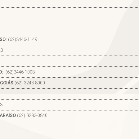
SO:
(62)3446-1149
20
O:
(62)3446-1008
 GOIÁS
(62) 3243-8000
53
PARAÍSO
(62) 9283-0840