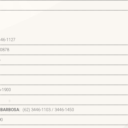
446-1127
-0878
6
6-1900
 BARBOSA:
(62) 3446-1103 / 3446-1450
90