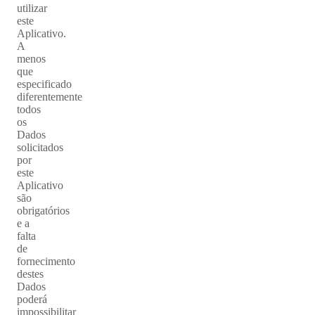
utilizar
este
Aplicativo.
A
menos
que
especificado
diferentemente
todos
os
Dados
solicitados
por
este
Aplicativo
são
obrigatórios
e a
falta
de
fornecimento
destes
Dados
poderá
impossibilitar