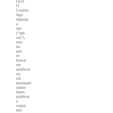
QUE
O
Usuário
faça
objeção
a
isto
(“opt-
out”),
sem
ter
que
se
basear
em
anuência
ou
em
quaisquer
outras
bases
jurídicas
a
seguir.
Isto