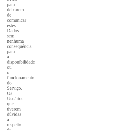
para
deixarem
de
comunicar
estes
Dados
sem
nenhuma
consequência
para
a
disponibilidade
ou
o
funcionamento
do
Serviço.
Os
Usuários
que
tiverem
dúvidas
a
respeito
de