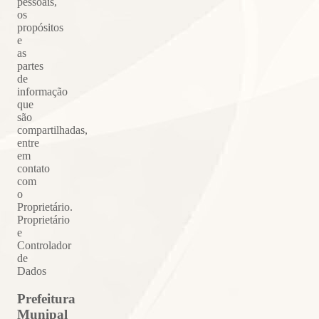
pessoais,
os
propósitos
e
as
partes
de
informação
que
são
compartilhadas,
entre
em
contato
com
o
Proprietário.
Proprietário
e
Controlador
de
Dados
Prefeitura
Munipal