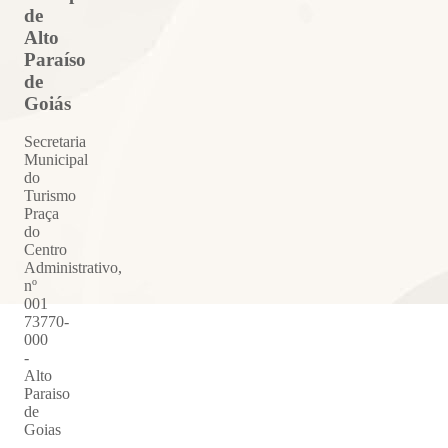
de
Alto
Paraíso
de
Goiás
Secretaria
Municipal
do
Turismo
Praça
do
Centro
Administrativo,
nº
001
73770-
000
-
Alto
Paraiso
de
Goias
-